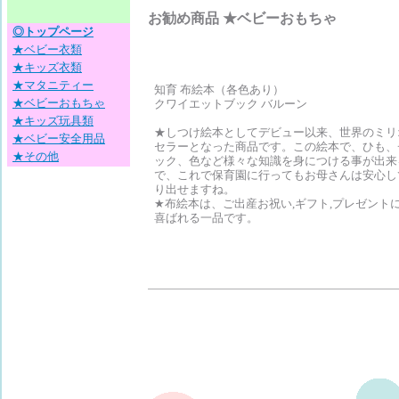
お勧め商品 ★ベビーおもちゃ
◎トップページ
★ベビー衣類
★キッズ衣類
★マタニティー
知育 布絵本（各色あり）
★ベビーおもちゃ
クワイエットブック バルーン
★キッズ玩具類
★しつけ絵本としてデビュー以来、世界のミリ
★ベビー安全用品
セラーとなった商品です。この絵本で、ひも、
★その他
ック、色など様々な知識を身につける事が出来
で、これで保育園に行ってもお母さんは安心し
り出せますね。
★布絵本は、ご出産お祝い,ギフト,プレゼント
喜ばれる一品です。